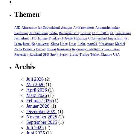
Themen
AfD
Alternative für Deutschland
Analyse
Antifaschismus
Antimuslimischer
Rassismus
Antirassismus
Berlin
Buchrezension
Corona
DIE LINKE
EU
Faschismus
Feminismus
Flüchtlinge
Frankreich
Gewerkschaften
Griechenland
Imperialismus
Islam
Israel
Kapitalismus
Klima
Krieg
Krise
Linke
marx21
Marxismus
Merkel
Nazis
Palästina
Polizei
Protest
Rassismus
Regierungsbeteiligung
Revolution
Rezension
Russland
SPD
Streik
Syrien
Syriza
Trump
Türkei
Ukraine
USA
Archiv
Juli 2026
(2)
Mai 2026
(1)
April 2026
(1)
März 2026
(1)
Februar 2026
(1)
Januar 2026
(1)
Dezember 2025
(1)
November 2025
(1)
September 2025
(1)
Juli 2025
(2)
Juni 2025
(1)