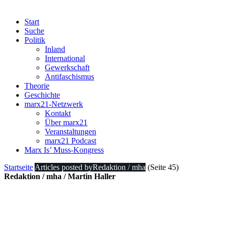
Start
Suche
Politik
Inland
International
Gewerkschaft
Antifaschismus
Theorie
Geschichte
marx21-Netzwerk
Kontakt
Über marx21
Veranstaltungen
marx21 Podcast
Marx Is’ Muss-Kongress
Startseite
Articles posted byRedaktion / mha
(Seite 45)
Redaktion / mha / Martin Haller