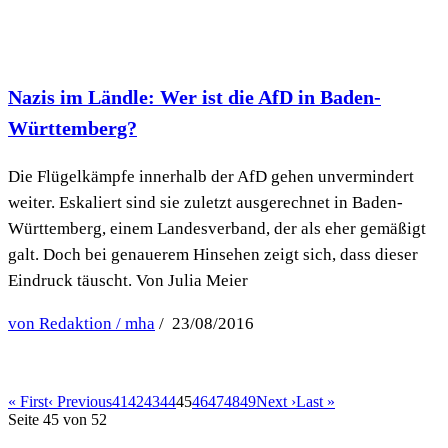
Nazis im Ländle: Wer ist die AfD in Baden-
Württemberg?
Die Flügelkämpfe innerhalb der AfD gehen unvermindert
weiter. Eskaliert sind sie zuletzt ausgerechnet in Baden-
Württemberg, einem Landesverband, der als eher gemäßigt
galt. Doch bei genauerem Hinsehen zeigt sich, dass dieser
Eindruck täuscht. Von Julia Meier
von Redaktion / mha
/ 23/08/2016
« First
‹ Previous
41
42
43
44
45
46
47
48
49
Next ›
Last »
Seite 45 von 52