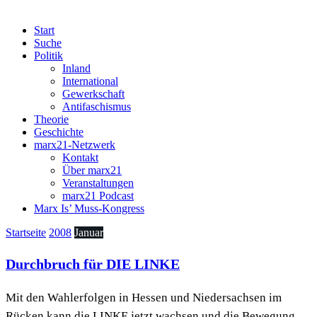
Start
Suche
Politik
Inland
International
Gewerkschaft
Antifaschismus
Theorie
Geschichte
marx21-Netzwerk
Kontakt
Über marx21
Veranstaltungen
marx21 Podcast
Marx Is’ Muss-Kongress
Startseite
2008
Januar
Durchbruch für DIE LINKE
Mit den Wahlerfolgen in Hessen und Niedersachsen im
Rücken kann die LINKE jetzt wachsen und die Bewegung