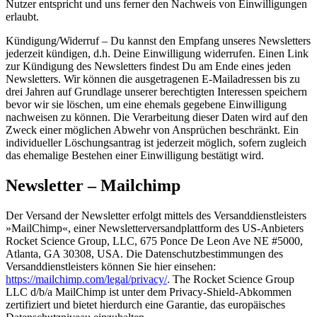
Nutzer entspricht und uns ferner den Nachweis von Einwilligungen
erlaubt.
Kündigung/Widerruf – Du kannst den Empfang unseres Newsletters
jederzeit kündigen, d.h. Deine Einwilligung widerrufen. Einen Link
zur Kündigung des Newsletters findest Du am Ende eines jeden
Newsletters. Wir können die ausgetragenen E-Mailadressen bis zu
drei Jahren auf Grundlage unserer berechtigten Interessen speichern
bevor wir sie löschen, um eine ehemals gegebene Einwilligung
nachweisen zu können. Die Verarbeitung dieser Daten wird auf den
Zweck einer möglichen Abwehr von Ansprüchen beschränkt. Ein
individueller Löschungsantrag ist jederzeit möglich, sofern zugleich
das ehemalige Bestehen einer Einwilligung bestätigt wird.
Newsletter – Mailchimp
Der Versand der Newsletter erfolgt mittels des Versanddienstleisters
»MailChimp«, einer Newsletterversandplattform des US-Anbieters
Rocket Science Group, LLC, 675 Ponce De Leon Ave NE #5000,
Atlanta, GA 30308, USA. Die Datenschutzbestimmungen des
Versanddienstleisters können Sie hier einsehen:
https://mailchimp.com/legal/privacy/
. The Rocket Science Group
LLC d/b/a MailChimp ist unter dem Privacy-Shield-Abkommen
zertifiziert und bietet hierdurch eine Garantie, das europäisches