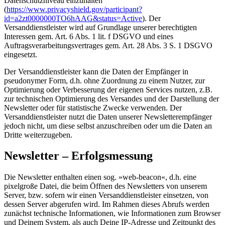
Datenschutzniveau einzuhalten
(
https://www.privacyshield.gov/participant?
id=a2zt0000000TO6hAAG&status=Active
). Der
Versanddienstleister wird auf Grundlage unserer berechtigten
Interessen gem. Art. 6 Abs. 1 lit. f DSGVO und eines
Auftragsverarbeitungsvertrages gem. Art. 28 Abs. 3 S. 1 DSGVO
eingesetzt.
Der Versanddienstleister kann die Daten der Empfänger in
pseudonymer Form, d.h. ohne Zuordnung zu einem Nutzer, zur
Optimierung oder Verbesserung der eigenen Services nutzen, z.B.
zur technischen Optimierung des Versandes und der Darstellung der
Newsletter oder für statistische Zwecke verwenden. Der
Versanddienstleister nutzt die Daten unserer Newsletterempfänger
jedoch nicht, um diese selbst anzuschreiben oder um die Daten an
Dritte weiterzugeben.
Newsletter – Erfolgsmessung
Die Newsletter enthalten einen sog. »web-beacon«, d.h. eine
pixelgroße Datei, die beim Öffnen des Newsletters von unserem
Server, bzw. sofern wir einen Versanddienstleister einsetzen, von
dessen Server abgerufen wird. Im Rahmen dieses Abrufs werden
zunächst technische Informationen, wie Informationen zum Browser
und Deinem System, als auch Deine IP-Adresse und Zeitpunkt des