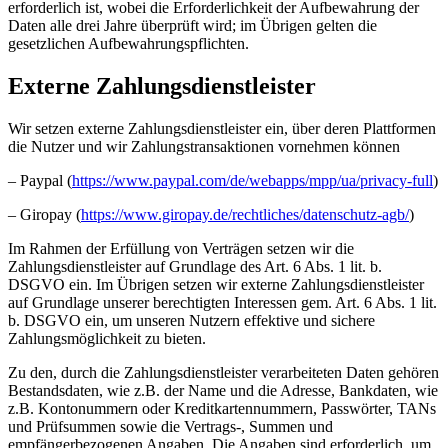
erforderlich ist, wobei die Erforderlichkeit der Aufbewahrung der
Daten alle drei Jahre überprüft wird; im Übrigen gelten die
gesetzlichen Aufbewahrungspflichten.
Externe Zahlungsdienstleister
Wir setzen externe Zahlungsdienstleister ein, über deren Plattformen
die Nutzer und wir Zahlungstransaktionen vornehmen können
– Paypal (
https://www.paypal.com/de/webapps/mpp/ua/privacy-full
)
– Giropay (
https://www.giropay.de/rechtliches/datenschutz-agb/
)
Im Rahmen der Erfüllung von Verträgen setzen wir die
Zahlungsdienstleister auf Grundlage des Art. 6 Abs. 1 lit. b.
DSGVO ein. Im Übrigen setzen wir externe Zahlungsdienstleister
auf Grundlage unserer berechtigten Interessen gem. Art. 6 Abs. 1 lit.
b. DSGVO ein, um unseren Nutzern effektive und sichere
Zahlungsmöglichkeit zu bieten.
Zu den, durch die Zahlungsdienstleister verarbeiteten Daten gehören
Bestandsdaten, wie z.B. der Name und die Adresse, Bankdaten, wie
z.B. Kontonummern oder Kreditkartennummern, Passwörter, TANs
und Prüfsummen sowie die Vertrags-, Summen und
empfängerbezogenen Angaben. Die Angaben sind erforderlich, um