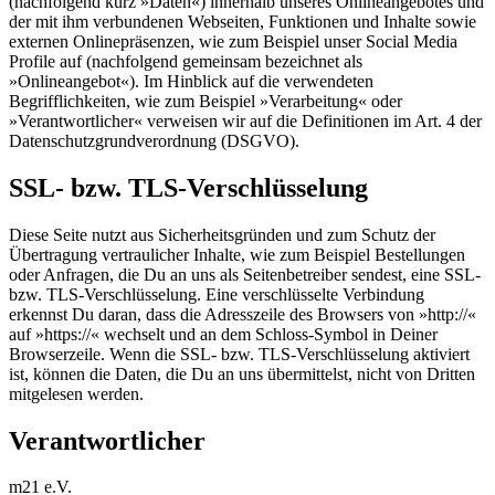
(nachfolgend kurz »Daten«) innerhalb unseres Onlineangebotes und
der mit ihm verbundenen Webseiten, Funktionen und Inhalte sowie
externen Onlinepräsenzen, wie zum Beispiel unser Social Media
Profile auf (nachfolgend gemeinsam bezeichnet als
»Onlineangebot«). Im Hinblick auf die verwendeten
Begrifflichkeiten, wie zum Beispiel »Verarbeitung« oder
»Verantwortlicher« verweisen wir auf die Definitionen im Art. 4 der
Datenschutzgrundverordnung (DSGVO).
SSL- bzw. TLS-Verschlüsselung
Diese Seite nutzt aus Sicherheitsgründen und zum Schutz der
Übertragung vertraulicher Inhalte, wie zum Beispiel Bestellungen
oder Anfragen, die Du an uns als Seitenbetreiber sendest, eine SSL-
bzw. TLS-Verschlüsselung. Eine verschlüsselte Verbindung
erkennst Du daran, dass die Adresszeile des Browsers von »http://«
auf »https://« wechselt und an dem Schloss-Symbol in Deiner
Browserzeile. Wenn die SSL- bzw. TLS-Verschlüsselung aktiviert
ist, können die Daten, die Du an uns übermittelst, nicht von Dritten
mitgelesen werden.
Verantwortlicher
m21 e.V.