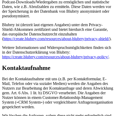
Podcast-Downloads/Wiedergaben zu ermöglichen und statistische
Daten, wie z.B. Abrufzahlen zu ermitteln. Diese Daten werden vor
der Speicherung in der Datenbank von Blubrry anonymisiert oder
pseudonymisiert.
Blubrry ist (derzeit laut eigenen Angaben) unter dem Privacy-
Shield-Abkommen zertifiziert und bietet hierdurch eine Garantie,
das europäische Datenschutzrecht einzuhalten
(
https://create.blubrry.com/resources/about-blubrry/privacy-shield/
).
Weitere Informationen und Widerspruchsmöglichkeiten finden sich
in der Datenschutzerklärung von Blubrry:
https://create.blubrry.com/resources/about-blubrry/privacy-policy/
.
Kontaktaufnahme
Bei der Kontaktaufnahme mit uns (z.B. per Kontaktformular, E-
Mail, Telefon oder via sozialer Medien) werden die Angaben des
Nutzers zur Bearbeitung der Kontaktanfrage und deren Abwicklung
gem. Art. 6 Abs. 1 lit. b) DSGVO verarbeitet. Die Angaben der
Nutzer können in einem Customer-Relationship-Management
System (»CRM System«) oder vergleichbarer Anfragenorganisation
gespeichert werden.
Wir löschen die Anfragen, sofern diese nicht mehr erforderlich sind.