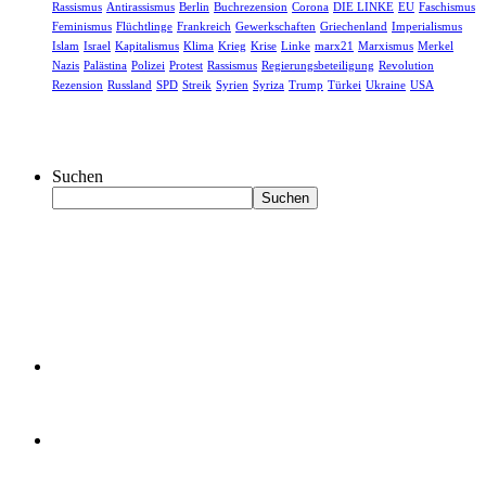
Rassismus
Antirassismus
Berlin
Buchrezension
Corona
DIE LINKE
EU
Faschismus
Feminismus
Flüchtlinge
Frankreich
Gewerkschaften
Griechenland
Imperialismus
Islam
Israel
Kapitalismus
Klima
Krieg
Krise
Linke
marx21
Marxismus
Merkel
Nazis
Palästina
Polizei
Protest
Rassismus
Regierungsbeteiligung
Revolution
Rezension
Russland
SPD
Streik
Syrien
Syriza
Trump
Türkei
Ukraine
USA
Suchen
Suchen