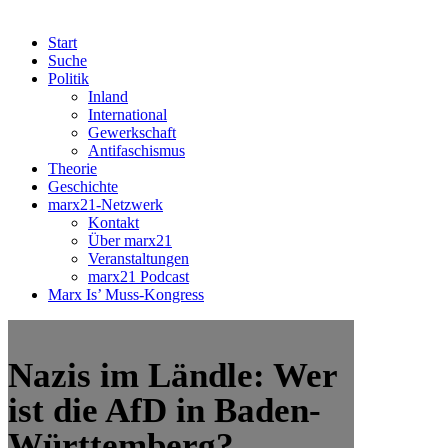
Start
Suche
Politik
Inland
International
Gewerkschaft
Antifaschismus
Theorie
Geschichte
marx21-Netzwerk
Kontakt
Über marx21
Veranstaltungen
marx21 Podcast
Marx Is’ Muss-Kongress
Nazis im Ländle: Wer
ist die AfD in Baden-
Württemberg?