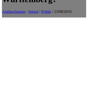
Antifaschismus
/
Inland
/
Politik
/ 23/08/2016