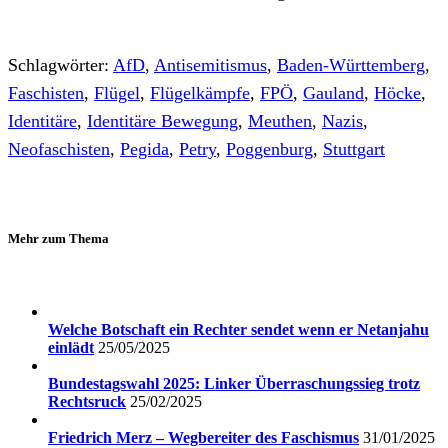
Schlagwörter:
AfD
,
Antisemitismus
,
Baden-Württemberg
,
Faschisten
,
Flügel
,
Flügelkämpfe
,
FPÖ
,
Gauland
,
Höcke
,
Identitäre
,
Identitäre Bewegung
,
Meuthen
,
Nazis
,
Neofaschisten
,
Pegida
,
Petry
,
Poggenburg
,
Stuttgart
Mehr zum Thema
Welche Botschaft ein Rechter sendet wenn er Netanjahu
einlädt
25/05/2025
Bundestagswahl 2025: Linker Überraschungssieg trotz
Rechtsruck
25/02/2025
Friedrich Merz – Wegbereiter des Faschismus
31/01/2025