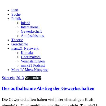
Start
Suche
Politik
Inland
International
Gewerkschaft
Antifaschismus
Theorie
Geschichte
marx21-Netzwerk
Kontakt
Über marx21
Veranstaltungen
marx21 Podcast
Marx Is’ Muss-Kongress
Startseite
2013
September
Der aufhaltsame Abstieg der Gewerkschaften
Die Gewerkschaften haben viel ihrer ehemaligen Kraft
eingebüßt. Unvermeidlich war dies aber nicht. Theorie21-