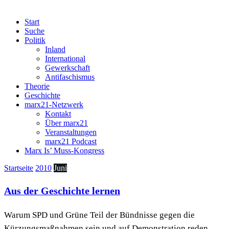
Start
Suche
Politik
Inland
International
Gewerkschaft
Antifaschismus
Theorie
Geschichte
marx21-Netzwerk
Kontakt
Über marx21
Veranstaltungen
marx21 Podcast
Marx Is’ Muss-Kongress
Startseite
2010
Juni
Aus der Geschichte lernen
Warum SPD und Grüne Teil der Bündnisse gegen die
Kürzungsmaßnahmen sein und auf Demonstration reden