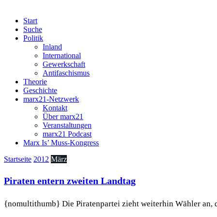
Start
Suche
Politik
Inland
International
Gewerkschaft
Antifaschismus
Theorie
Geschichte
marx21-Netzwerk
Kontakt
Über marx21
Veranstaltungen
marx21 Podcast
Marx Is’ Muss-Kongress
Startseite
2012
März
Piraten entern zweiten Landtag
{nomultithumb} Die Piratenpartei zieht weiterhin Wähler an, 