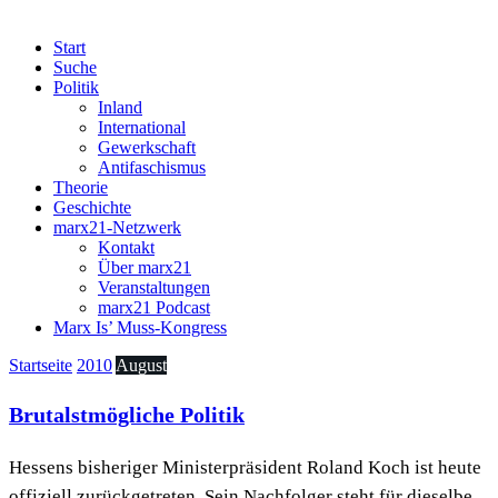
Start
Suche
Politik
Inland
International
Gewerkschaft
Antifaschismus
Theorie
Geschichte
marx21-Netzwerk
Kontakt
Über marx21
Veranstaltungen
marx21 Podcast
Marx Is’ Muss-Kongress
Startseite
2010
August
Brutalstmögliche Politik
Hessens bisheriger Ministerpräsident Roland Koch ist heute
offiziell zurückgetreten. Sein Nachfolger steht für dieselbe