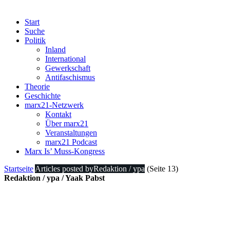
Start
Suche
Politik
Inland
International
Gewerkschaft
Antifaschismus
Theorie
Geschichte
marx21-Netzwerk
Kontakt
Über marx21
Veranstaltungen
marx21 Podcast
Marx Is’ Muss-Kongress
Startseite
Articles posted byRedaktion / ypa
(Seite 13)
Redaktion / ypa / Yaak Pabst