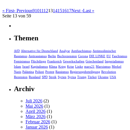
« First
‹ Previous
9
10
11
12
13
14
15
16
17
Next ›
Last »
Seite 13 von 59
Themen
AfD
Alternative für Deutschland
Analyse
Antifaschismus
Antimuslimischer
Rassismus
Antirassismus
Berlin
Buchrezension
Corona
DIE LINKE
EU
Faschismus
Feminismus
Flüchtlinge
Frankreich
Gewerkschaften
Griechenland
Imperialismus
Islam
Israel
Kapitalismus
Klima
Krieg
Krise
Linke
marx21
Marxismus
Merkel
Nazis
Palästina
Polizei
Protest
Rassismus
Regierungsbeteiligung
Revolution
Rezension
Russland
SPD
Streik
Syrien
Syriza
Trump
Türkei
Ukraine
USA
Archiv
Juli 2026
(2)
Mai 2026
(1)
April 2026
(1)
März 2026
(1)
Februar 2026
(1)
Januar 2026
(1)