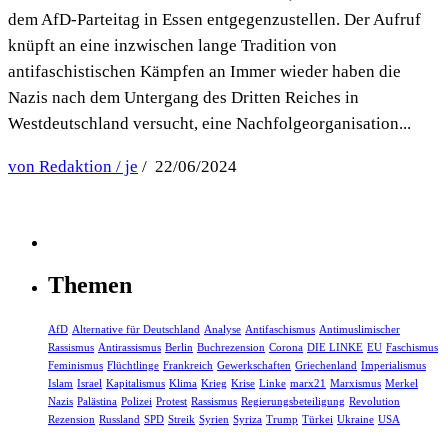
dem AfD-Parteitag in Essen entgegenzustellen. Der Aufruf
knüpft an eine inzwischen lange Tradition von
antifaschistischen Kämpfen an Immer wieder haben die
Nazis nach dem Untergang des Dritten Reiches in
Westdeutschland versucht, eine Nachfolgeorganisation...
von Redaktion / je
/ 22/06/2024
Themen
AfD
Alternative für Deutschland
Analyse
Antifaschismus
Antimuslimischer
Rassismus
Antirassismus
Berlin
Buchrezension
Corona
DIE LINKE
EU
Faschismus
Feminismus
Flüchtlinge
Frankreich
Gewerkschaften
Griechenland
Imperialismus
Islam
Israel
Kapitalismus
Klima
Krieg
Krise
Linke
marx21
Marxismus
Merkel
Nazis
Palästina
Polizei
Protest
Rassismus
Regierungsbeteiligung
Revolution
Rezension
Russland
SPD
Streik
Syrien
Syriza
Trump
Türkei
Ukraine
USA