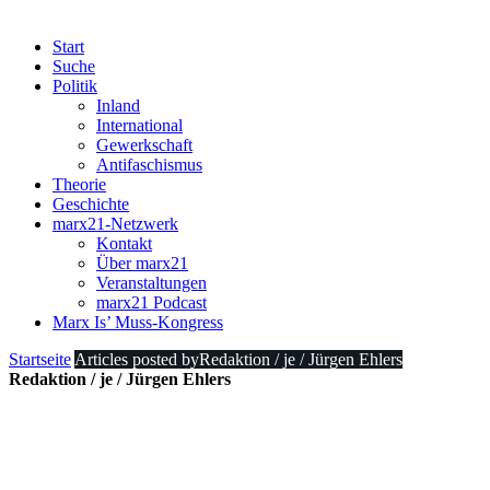
Start
Suche
Politik
Inland
International
Gewerkschaft
Antifaschismus
Theorie
Geschichte
marx21-Netzwerk
Kontakt
Über marx21
Veranstaltungen
marx21 Podcast
Marx Is’ Muss-Kongress
Startseite
Articles posted byRedaktion / je / Jürgen Ehlers
Redaktion / je / Jürgen Ehlers