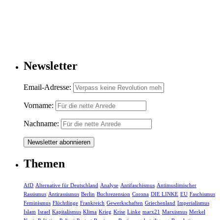
Newsletter
Email-Adresse:
Vorname:
Nachname:
Themen
AfD
Alternative für Deutschland
Analyse
Antifaschismus
Antimuslimischer
Rassismus
Antirassismus
Berlin
Buchrezension
Corona
DIE LINKE
EU
Faschismus
Feminismus
Flüchtlinge
Frankreich
Gewerkschaften
Griechenland
Imperialismus
Islam
Israel
Kapitalismus
Klima
Krieg
Krise
Linke
marx21
Marxismus
Merkel