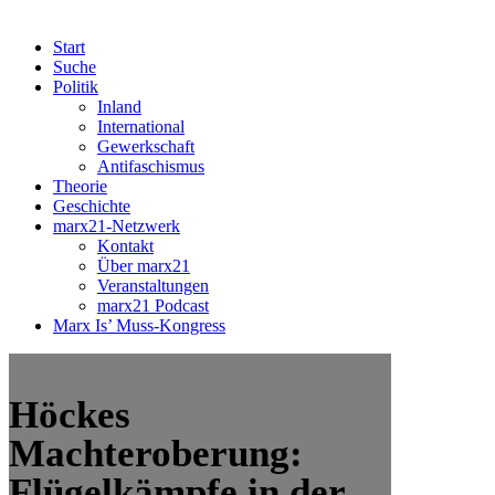
Start
Suche
Politik
Inland
International
Gewerkschaft
Antifaschismus
Theorie
Geschichte
marx21-Netzwerk
Kontakt
Über marx21
Veranstaltungen
marx21 Podcast
Marx Is’ Muss-Kongress
Höckes
Machteroberung:
Flügelkämpfe in der