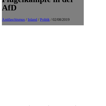
AfD
Antifaschismus
/
Inland
/
Politik
/ 02/08/2019