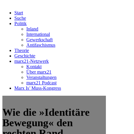
Start
Suche
Politik
Inland
International
Gewerkschaft
Antifaschismus
Theorie
Geschichte
marx21-Netzwerk
Kontakt
Über marx21
Veranstaltungen
marx21 Podcast
Marx Is’ Muss-Kongress
Wie die »Identitäre
Bewegung« den
rechten Rand