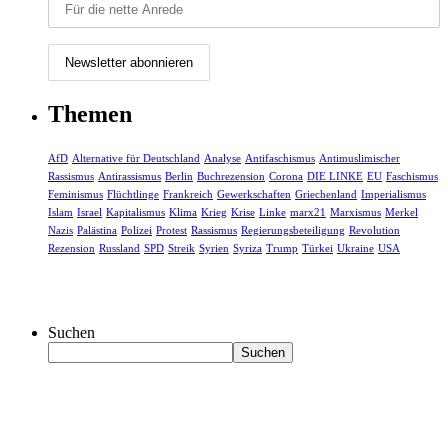
Themen
AfD
Alternative für Deutschland
Analyse
Antifaschismus
Antimuslimischer
Rassismus
Antirassismus
Berlin
Buchrezension
Corona
DIE LINKE
EU
Faschismus
Feminismus
Flüchtlinge
Frankreich
Gewerkschaften
Griechenland
Imperialismus
Islam
Israel
Kapitalismus
Klima
Krieg
Krise
Linke
marx21
Marxismus
Merkel
Nazis
Palästina
Polizei
Protest
Rassismus
Regierungsbeteiligung
Revolution
Rezension
Russland
SPD
Streik
Syrien
Syriza
Trump
Türkei
Ukraine
USA
Suchen
Suchen