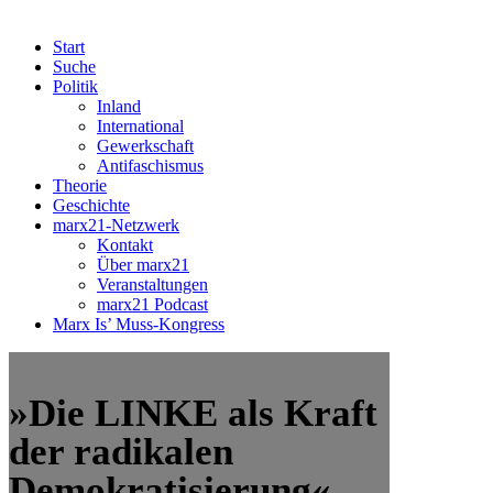
Start
Suche
Politik
Inland
International
Gewerkschaft
Antifaschismus
Theorie
Geschichte
marx21-Netzwerk
Kontakt
Über marx21
Veranstaltungen
marx21 Podcast
Marx Is’ Muss-Kongress
»Die LINKE als Kraft
der radikalen
Demokratisierung«