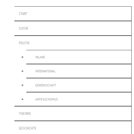
START
SUCHE
POLITIK
INLAND
INTERNATIONAL
GEWERKSCHAFT
ANTIFASCHISMUS
THEORIE
GESCHICHTE