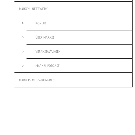
MARX21-NETZWERK
KONTAKT
ÜBER MARX21
VERANSTALTUNGEN
MARX21 PODCAST
MARX IS’ MUSS-KONGRESS