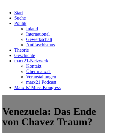
Start
Suche
Politik
Inland
International
Gewerkschaft
Antifaschismus
Theorie
Geschichte
marx21-Netzwerk
Kontakt
Über marx21
Veranstaltungen
marx21 Podcast
Marx Is’ Muss-Kongress
Venezuela: Das Ende
von Chavez Traum?