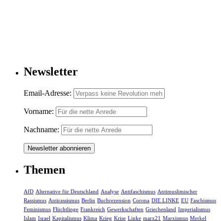
Newsletter
Email-Adresse:
Vorname:
Nachname:
Themen
AfD
Alternative für Deutschland
Analyse
Antifaschismus
Antimuslimischer
Rassismus
Antirassismus
Berlin
Buchrezension
Corona
DIE LINKE
EU
Faschismus
Feminismus
Flüchtlinge
Frankreich
Gewerkschaften
Griechenland
Imperialismus
Islam
Israel
Kapitalismus
Klima
Krieg
Krise
Linke
marx21
Marxismus
Merkel