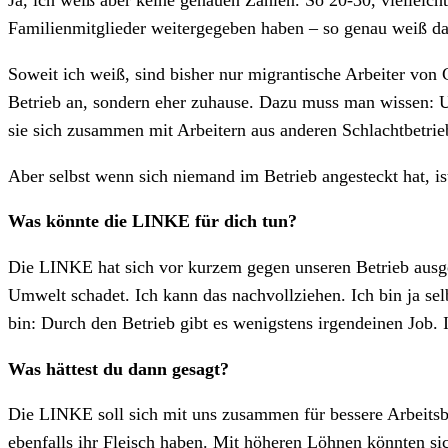
Ja, ich weiß aber keine genauen Zahlen. So 20-30, vielleich
Familienmitglieder weitergegeben haben – so genau weiß das
Soweit ich weiß, sind bisher nur migrantische Arbeiter von 
Betrieb an, sondern eher zuhause. Dazu muss man wissen: 
sie sich zusammen mit Arbeitern aus anderen Schlachtbetriebe
Aber selbst wenn sich niemand im Betrieb angesteckt hat, i
Was könnte die LINKE für dich tun?
Die LINKE hat sich vor kurzem gegen unseren Betrieb ausge
Umwelt schadet. Ich kann das nachvollziehen. Ich bin ja sel
bin: Durch den Betrieb gibt es wenigstens irgendeinen Job. 
Was hättest du dann gesagt?
Die LINKE soll sich mit uns zusammen für bessere Arbeitsbe
ebenfalls ihr Fleisch haben. Mit höheren Löhnen könnten s