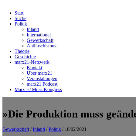
Start
Suche
Politik
Inland
International
Gewerkschaft
Antifaschismus
Theorie
Geschichte
marx21-Netzwerk
Kontakt
Über marx21
Veranstaltungen
marx21 Podcast
Marx Is’ Muss-Kongress
»Die Produktion muss geänd
Gewerkschaft
/
Inland
/
Politik
/ 18/02/2021