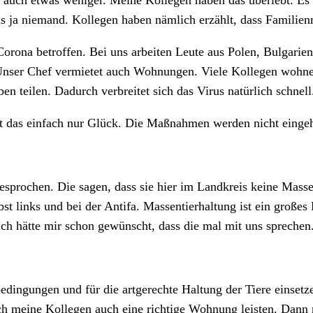
t auch etwas weniger. Meine Kollegen haben das überlebt. Es i
 ja niemand. Kollegen haben nämlich erzählt, dass Familienm
Corona betroffen. Bei uns arbeiten Leute aus Polen, Bulgarien
Unser Chef vermietet auch Wohnungen. Viele Kollegen wohne
n teilen. Dadurch verbreitet sich das Virus natürlich schnell
st das einfach nur Glück. Die Maßnahmen werden nicht eingeh
sprochen. Die sagen, dass sie hier im Landkreis keine Masse
bst links und bei der Antifa. Massentierhaltung ist ein groß
Ich hätte mir schon gewünscht, dass die mal mit uns sprechen.
dingungen und für die artgerechte Haltung der Tiere einsetze
ich meine Kollegen auch eine richtige Wohnung leisten. Dann