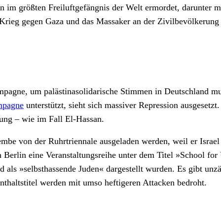
im größten Freiluftgefängnis der Welt ermordet, darunter m
er Krieg gegen Gaza und das Massaker an der Zivilbevölkeru
mpagne, um palästinasolidarische Stimmen in Deutschland mund
pagne
unterstützt, sieht sich massiver Repression ausgesetzt
ung – wie im Fall El-Hassan.
embe von der Ruhrtriennale ausgeladen werden, weil er Israel 
in Berlin eine Veranstaltungsreihe unter dem Titel »School fo
d als »selbsthassende Juden« dargestellt wurden. Es gibt unz
nthaltstitel werden mit umso heftigeren Attacken bedroht.