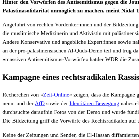
Hinter den Vorwürfen des Antisemitismus gegen die Jour
Palästinasolidarität unmöglich zu machen, meint Nidal
Angeführt von rechten Vordenker:innen und der Bildzeitung 
die muslimische Medizinerin und Aktivistin mit palästinensi
Andere Konservative und angebliche Expert:innen sowie n
an der pro-palästinensischen Al-Quds-Demo teil und trug da
»massiven Antisemitismus-Vorwürfe« hatder WDR die Zusam
Kampagne eines rechtsradikalen Rassi
Recherchen von »
Zeit-Online
« zeigen, dass die Kampagne ge
nennt und der
AfD
sowie der
Identitären Bewegung
nahesteh
durchsuchte daraufhin Fotos von der Demo und wurde fündi
Die Bildzeitung griff die Vorwürfe des Rechtsradikalen auf
Keine der Zeitungen und Sender, die El-Hassan diffamierte