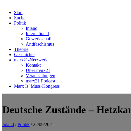
Start
Suche
Politik
Inland
International
Gewerkschaft
Antifaschismus
Theorie
Geschichte
marx21-Netzwerk
Kontakt
Über marx21
Veranstaltungen
marx21 Podcast
Marx Is’ Muss-Kongress
Deutsche Zustände – Hetzk
Inland
/
Politik
/ 22/09/2021