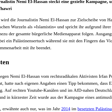
nalistin Nemi El-Hassan steckt eine gezielte Kampagne, 
 Thawri
wird die Journalistin Nemi El-Hassan zur Zielscheibe von Ha
schen Wurzeln als »Islamistin« und spricht ihr aufgrund ihrer
ahezu der gesamte bürgerliche Medienapparat folgen. Ausga
bei ein Palästinensertuch während sie mit den Fingern das V
menarbeit mit ihr beendet.
sten
gen Nemi El-Hassan vom rechtsradikalen Aktivisten Irfan Peci
t, hatte nach eigenen Angaben einen Tipp bekommen, dass 
g. Auf rechten Youtube-Kanälen und im AfD-nahen Deutschlan
 und in kürzester Zeit wurde aus der Kampagne eines antimusl
n, erwähnte auch nur, was im Jahr
2014
im
besetzten Palästina