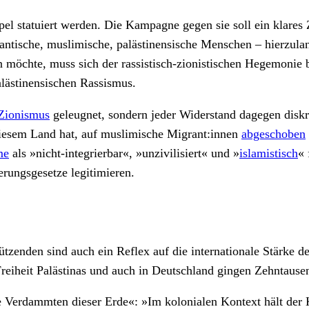
el statuiert werden. Die Kampagne gegen sie soll ein klares Z
rantische, muslimische, palästinensische Menschen – hierzula
n möchte, muss sich der rassistisch-zionistischen Hegemoni
alästinensischen Rassismus.
Zionismus
geleugnet, sondern jeder Widerstand dagegen diskre
iesem Land hat, auf muslimische Migrant:innen
abgeschoben
me
als »nicht-integrierbar«, »unzivilisiert« und »
islamistisch
« 
ungsgesetze legitimieren.
ützenden sind auch ein Reflex auf die internationale Stärke d
reiheit Palästinas und auch in Deutschland gingen Zehntausen
 Verdammten dieser Erde«: »Im kolonialen Kontext hält der K