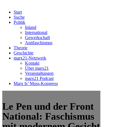
Start
Suche
Politik
Inland
International
Gewerkschaft
Antifaschismus
Theorie
Geschichte
marx21-Netzwerk
Kontakt
Über marx21
Veranstaltungen
marx21 Podcast
Marx Is’ Muss-Kongress
Le Pen und der Front
National: Faschismus
mit modernem Gesicht