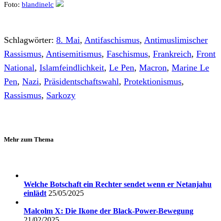
Foto:
blandinelc
Schlagwörter:
8. Mai
,
Antifaschismus
,
Antimuslimischer
Rassismus
,
Antisemitismus
,
Faschismus
,
Frankreich
,
Front
National
,
Islamfeindlichkeit
,
Le Pen
,
Macron
,
Marine Le
Pen
,
Nazi
,
Präsidentschaftswahl
,
Protektionismus
,
Rassismus
,
Sarkozy
Mehr zum Thema
Welche Botschaft ein Rechter sendet wenn er Netanjahu
einlädt
25/05/2025
Malcolm X: Die Ikone der Black-Power-Bewegung
21/02/2025