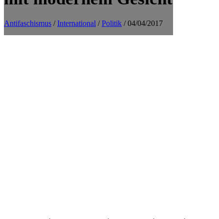
Antifaschismus
/
International
/
Politik
/ 04/04/2017