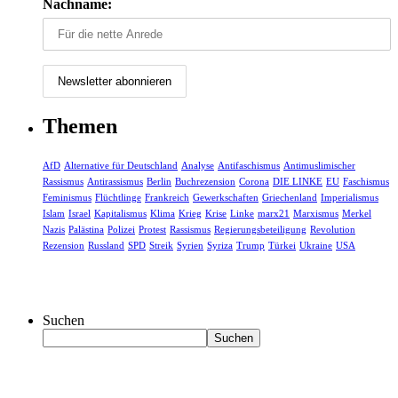
Nachname:
Themen
AfD
Alternative für Deutschland
Analyse
Antifaschismus
Antimuslimischer
Rassismus
Antirassismus
Berlin
Buchrezension
Corona
DIE LINKE
EU
Faschismus
Feminismus
Flüchtlinge
Frankreich
Gewerkschaften
Griechenland
Imperialismus
Islam
Israel
Kapitalismus
Klima
Krieg
Krise
Linke
marx21
Marxismus
Merkel
Nazis
Palästina
Polizei
Protest
Rassismus
Regierungsbeteiligung
Revolution
Rezension
Russland
SPD
Streik
Syrien
Syriza
Trump
Türkei
Ukraine
USA
Suchen
Suchen