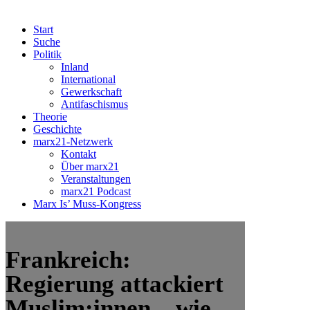
Start
Suche
Politik
Inland
International
Gewerkschaft
Antifaschismus
Theorie
Geschichte
marx21-Netzwerk
Kontakt
Über marx21
Veranstaltungen
marx21 Podcast
Marx Is’ Muss-Kongress
Frankreich:
Regierung attackiert
Muslim:innen – wie