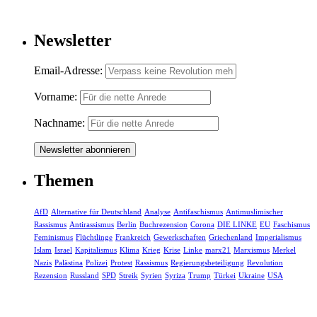
Newsletter
Email-Adresse:
Vorname:
Nachname:
Themen
AfD
Alternative für Deutschland
Analyse
Antifaschismus
Antimuslimischer
Rassismus
Antirassismus
Berlin
Buchrezension
Corona
DIE LINKE
EU
Faschismus
Feminismus
Flüchtlinge
Frankreich
Gewerkschaften
Griechenland
Imperialismus
Islam
Israel
Kapitalismus
Klima
Krieg
Krise
Linke
marx21
Marxismus
Merkel
Nazis
Palästina
Polizei
Protest
Rassismus
Regierungsbeteiligung
Revolution
Rezension
Russland
SPD
Streik
Syrien
Syriza
Trump
Türkei
Ukraine
USA