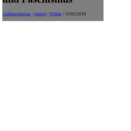
Antifaschismus
/
Inland
/
Politik
/ 15/03/2019