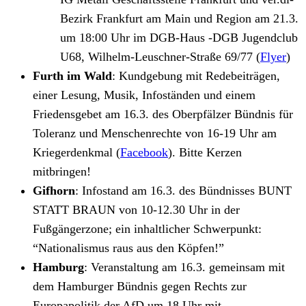
Bezirk Frankfurt am Main und Region am 21.3.
um 18:00 Uhr im DGB-Haus -DGB Jugendclub
U68, Wilhelm-Leuschner-Straße 69/77 (
Flyer
)
Furth im Wald
: Kundgebung mit Redebeiträgen,
einer Lesung, Musik, Infoständen und einem
Friedensgebet am 16.3. des Oberpfälzer Bündnis für
Toleranz und Menschenrechte von 16-19 Uhr am
Kriegerdenkmal (
Facebook
). Bitte Kerzen
mitbringen!
Gifhorn
: Infostand am 16.3. des Bündnisses BUNT
STATT BRAUN von 10-12.30 Uhr in der
Fußgängerzone; ein inhaltlicher Schwerpunkt:
“Nationalismus raus aus den Köpfen!”
Hamburg
: Veranstaltung am 16.3. gemeinsam mit
dem Hamburger Bündnis gegen Rechts zur
Europapolitik der AfD um 18 Uhr mit