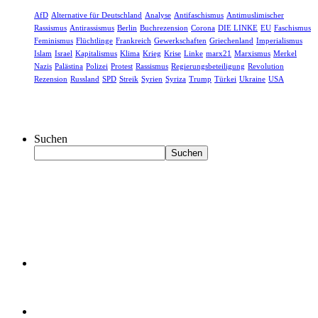
AfD
Alternative für Deutschland
Analyse
Antifaschismus
Antimuslimischer
Rassismus
Antirassismus
Berlin
Buchrezension
Corona
DIE LINKE
EU
Faschismus
Feminismus
Flüchtlinge
Frankreich
Gewerkschaften
Griechenland
Imperialismus
Islam
Israel
Kapitalismus
Klima
Krieg
Krise
Linke
marx21
Marxismus
Merkel
Nazis
Palästina
Polizei
Protest
Rassismus
Regierungsbeteiligung
Revolution
Rezension
Russland
SPD
Streik
Syrien
Syriza
Trump
Türkei
Ukraine
USA
Suchen
Suchen