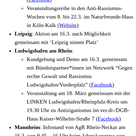
Veranstaltungsreihe in den Anti-Rassismus-
Wochen vom 8. bis 22.3. im Naturfreunde-Haus
in Köln-Kalk (
Website
)
Leipzig
: Aktion am 16.3. nach Möglichkeit
gemeinsam mit ‘Leipzig nimmt Platz’
Ludwigshafen am Rhein
:
Kundgebung und Demo am 16.3. gemeinsam
mit Bündnispartner*innen im Netzwerk “Gegen
rechte Gewalt und Rassismus
Ludwigshafen/Vorderpfalz” (
Facebook
)
Veranstaltung am 18. März gemeinsam mit der
LINKEN Ludwigshafen/Rheinpfalz-Kreis um
19.30 Uhr zu Antiziganismus im ver.di-/DGB-
Haus Kaiser-Wilhelm-Straße 7 (
Facebook
)
Mannheim
: Infostand von AgR Rhein-Neckar am
16.3. von 9.45 – 16 Uhr beim Jahreskongress von