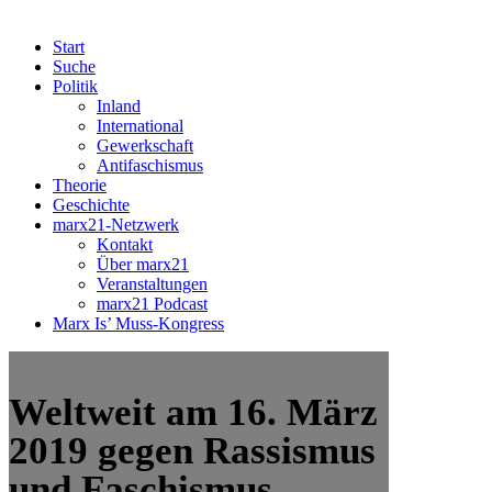
Start
Suche
Politik
Inland
International
Gewerkschaft
Antifaschismus
Theorie
Geschichte
marx21-Netzwerk
Kontakt
Über marx21
Veranstaltungen
marx21 Podcast
Marx Is’ Muss-Kongress
Weltweit am 16. März
2019 gegen Rassismus
und Faschismus