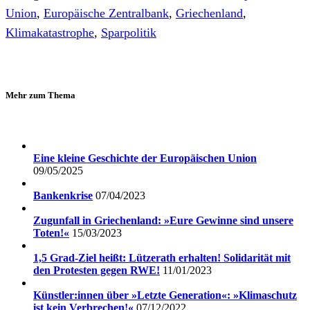
Union
,
Europäische Zentralbank
,
Griechenland
,
Klimakatastrophe
,
Sparpolitik
Mehr zum Thema
Eine kleine Geschichte der Europäischen Union
09/05/2025
Bankenkrise
07/04/2023
Zugunfall in Griechenland: »Eure Gewinne sind unsere
Toten!«
15/03/2023
1,5 Grad-Ziel heißt: Lützerath erhalten! Solidarität mit
den Protesten gegen RWE!
11/01/2023
Künstler:innen über »Letzte Generation«: »Klimaschutz
ist kein Verbrechen!«
07/12/2022