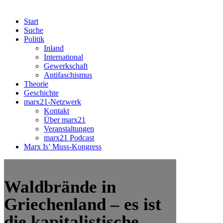
Start
Suche
Politik
Inland
International
Gewerkschaft
Antifaschismus
Theorie
Geschichte
marx21-Netzwerk
Kontakt
Über marx21
Veranstaltungen
marx21 Podcast
Marx Is’ Muss-Kongress
Waldbrände in
Griechenland – es ist
die kapitalistische