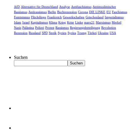
AfD
Alternative für Deutschland
Analyse
Antifaschismus
Antimuslimischer
Rassismus
Antirassismus
Berlin
Buchrezension
Corona
DIE LINKE
EU
Faschismus
Feminismus
Flüchtlinge
Frankreich
Gewerkschaften
Griechenland
Imperialismus
Islam
Israel
Kapitalismus
Klima
Krieg
Krise
Linke
marx21
Marxismus
Merkel
Nazis
Palästina
Polizei
Protest
Rassismus
Regierungsbeteiligung
Revolution
Rezension
Russland
SPD
Streik
Syrien
Syriza
Trump
Türkei
Ukraine
USA
Suchen
Suchen