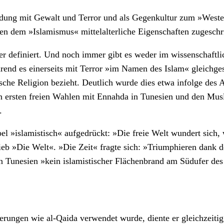
ng mit Gewalt und Terror und als Gegenkultur zum »Westen«
en dem »Islamismus« mittelalterliche Eigenschaften zugeschr
ser definiert. Und noch immer gibt es weder im wissenschaft
end es einerseits mit Terror »im Namen des Islam« gleichgese
mische Religion bezieht. Deutlich wurde dies etwa infolge de
en ersten freien Wahlen mit Ennahda in Tunesien und den Musl
.
l »islamistisch« aufgedrückt: »Die freie Welt wundert sich, 
ieb »Die Welt«. »Die Zeit« fragte sich: »Triumphieren dank 
 in Tunesien »kein islamistischer Flächenbrand am Südufer de
pierungen wie al-Qaida verwendet wurde, diente er gleichzeitig