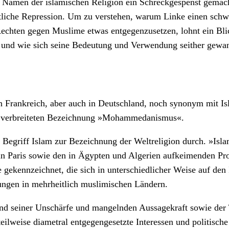
Namen der islamischen Religion ein Schreckgespenst gemacht
atliche Repression. Um zu verstehen, warum Linke einen schw
echten gegen Muslime etwas entgegenzusetzen, lohnt ein Bli
st und wie sich seine Bedeutung und Verwendung seither gewa
n Frankreich, aber auch in Deutschland, noch synonym mit I
als verbreiteten Bezeichnung »Mohammedanismus«.
er Begriff Islam zur Bezeichnung der Weltreligion durch. »Is
n Paris sowie den in Ägypten und Algerien aufkeimenden Pro
e gekennzeichnet, die sich in unterschiedlicher Weise auf de
ungen in mehrheitlich muslimischen Ländern.
und seiner Unschärfe und mangelnden Aussagekraft sowie der 
teilweise diametral entgegengesetzte Interessen und politisc