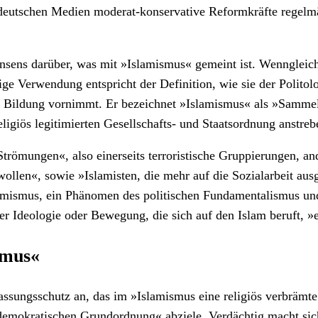
 deutschen Medien moderat-konservative Reformkräfte regelmä
nsens darüber, was mit »Islamismus« gemeint ist. Wenngleich 
ge Verwendung entspricht der Definition, wie sie der Polito
he Bildung vornimmt. Er bezeichnet »Islamismus« als »Sammel
igiös legitimierten Gesellschafts- und Staatsordnung anstreb
römungen«, also einerseits terroristische Gruppierungen, and
llen«, sowie »Islamisten, die mehr auf die Sozialarbeit aus
emismus, ein Phänomen des politischen Fundamentalismus und 
cher Ideologie oder Bewegung, die sich auf den Islam beruft, »
smus«
assungsschutz an, das im »Islamismus eine religiös verbrämte
 demokratischen Grundordnung« abziele. Verdächtig macht sich 