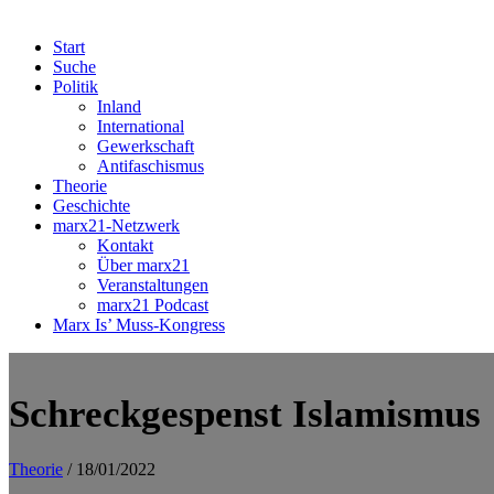
Start
Suche
Politik
Inland
International
Gewerkschaft
Antifaschismus
Theorie
Geschichte
marx21-Netzwerk
Kontakt
Über marx21
Veranstaltungen
marx21 Podcast
Marx Is’ Muss-Kongress
Schreckgespenst Islamismus
Theorie
/ 18/01/2022