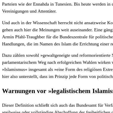
Parteien wie der Ennahda in Tunesien. Bis heute werden in
Vereinigungen und Attentäter.
Und auch in der Wissenschaft herrscht nicht ansatzweise Ko
gehen auch hier die Meinungen weit auseinander. Eine gängi
Armin Pfahl-Traughber für die Bundeszentrale für politisc
Handlungen, die im Namen des Islam die Errichtung einer rel
Dazu zählen sowohl »gewaltgeneigte und reformorientierte St
parlamentarischem Weg nach erfolgreichen Wahlen wirken wo
»Islamismus« insgesamt als »eine Form des religiösen Extr
hier also unterstellt, dass im Prinzip jede Form von politis
Warnungen vor »legalistischem Islami
Dieser Definition schließt sich auch das Bundesamt für Verf
»teilweise oder vollständige Abschaffung der freiheitlichen