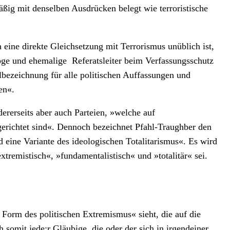
ßig mit denselben Ausdrücken belegt wie terroristische
eine direkte Gleichsetzung mit Terrorismus unüblich ist,
loge und ehemalige Referatsleiter beim Verfassungsschutz
bezeichnung für alle politischen Auffassungen und
en«.
ererseits aber auch Parteien, »welche auf
gerichtet sind«. Dennoch bezeichnet Pfahl-Traughber den
eine Variante des ideologischen Totalitarismus«. Es wird
extremistisch«, »fundamentalistisch« und »totalitär« sei.
 Form des politischen Extremismus« sieht, die auf die
somit jede:r Gläubige, die oder der sich in irgendeiner