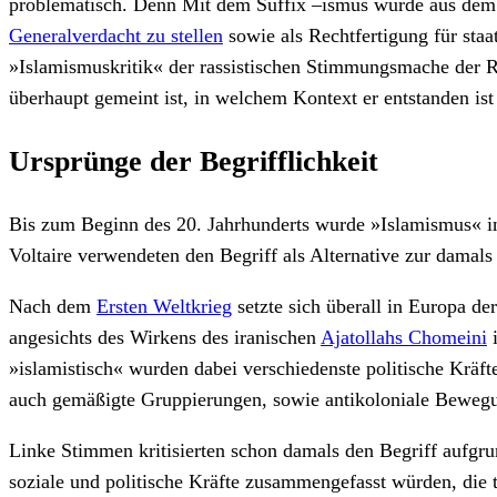
problematisch. Denn Mit dem Suffix –ismus wurde aus dem 
Generalverdacht zu stellen
sowie als Rechtfertigung für sta
»Islamismuskritik« der rassistischen Stimmungsmache der R
überhaupt gemeint ist, in welchem Kontext er entstanden i
Ursprünge der Begrifflichkeit
Bis zum Beginn des 20. Jahrhunderts wurde »Islamismus« i
Voltaire verwendeten den Begriff als Alternative zur dam
Nach dem
Ersten Weltkrieg
setzte sich überall in Europa d
angesichts des Wirkens des iranischen
Ajatollahs Chomeini
i
»islamistisch« wurden dabei verschiedenste politische Kräft
auch gemäßigte Gruppierungen, sowie antikoloniale Beweg
Linke Stimmen kritisierten schon damals den Begriff aufgr
soziale und politische Kräfte zusammengefasst würden, die 