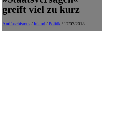
greift viel zu kurz
Antifaschismus
/
Inland
/
Politik
/ 17/07/2018