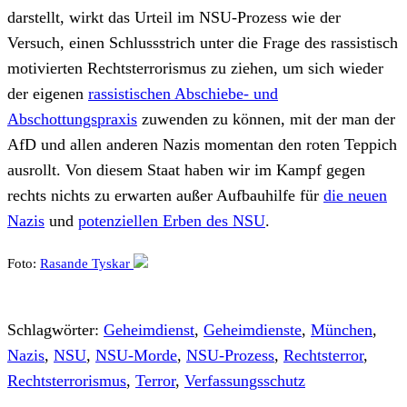
darstellt, wirkt das Urteil im NSU-Prozess wie der
Versuch, einen Schlussstrich unter die Frage des rassistisch
motivierten Rechtsterrorismus zu ziehen, um sich wieder
der eigenen
rassistischen Abschiebe- und
Abschottungspraxis
zuwenden zu können, mit der man der
AfD und allen anderen Nazis momentan den roten Teppich
ausrollt. Von diesem Staat haben wir im Kampf gegen
rechts nichts zu erwarten außer Aufbauhilfe für
die neuen
Nazis
und
potenziellen Erben des NSU
.
Foto:
Rasande Tyskar
Schlagwörter:
Geheimdienst
,
Geheimdienste
,
München
,
Nazis
,
NSU
,
NSU-Morde
,
NSU-Prozess
,
Rechtsterror
,
Rechtsterrorismus
,
Terror
,
Verfassungsschutz