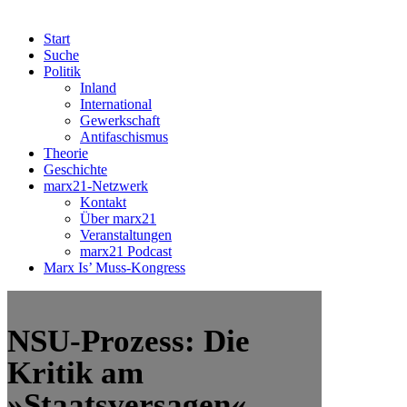
Start
Suche
Politik
Inland
International
Gewerkschaft
Antifaschismus
Theorie
Geschichte
marx21-Netzwerk
Kontakt
Über marx21
Veranstaltungen
marx21 Podcast
Marx Is’ Muss-Kongress
NSU-Prozess: Die
Kritik am
»Staatsversagen«