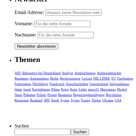
Email-Adresse:
Vorname:
Nachname:
Themen
AfD
Alternative für Deutschland
Analyse
Antifaschismus
Antimuslimischer
Rassismus
Antirassismus
Berlin
Buchrezension
Corona
DIE LINKE
EU
Faschismus
Feminismus
Flüchtlinge
Frankreich
Gewerkschaften
Griechenland
Imperialismus
Islam
Israel
Kapitalismus
Klima
Krieg
Krise
Linke
marx21
Marxismus
Merkel
Nazis
Palästina
Polizei
Protest
Rassismus
Regierungsbeteiligung
Revolution
Rezension
Russland
SPD
Streik
Syrien
Syriza
Trump
Türkei
Ukraine
USA
Suchen
Suchen