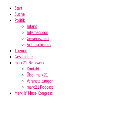
Start
Suche
Politik
Inland
International
Gewerkschaft
Antifaschismus
Theorie
Geschichte
marx21-Netzwerk
Kontakt
Über marx21
Veranstaltungen
marx21 Podcast
Marx Is’ Muss-Kongress