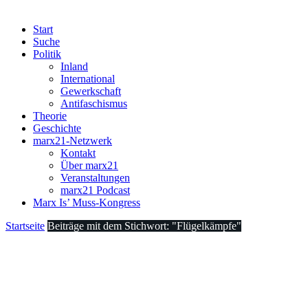
Start
Suche
Politik
Inland
International
Gewerkschaft
Antifaschismus
Theorie
Geschichte
marx21-Netzwerk
Kontakt
Über marx21
Veranstaltungen
marx21 Podcast
Marx Is’ Muss-Kongress
Startseite
Beiträge mit dem Stichwort: "Flügelkämpfe"