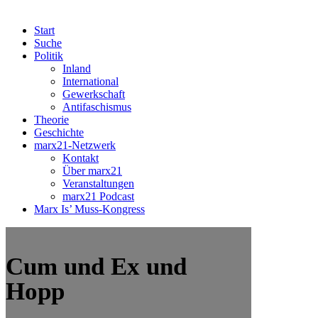
Start
Suche
Politik
Inland
International
Gewerkschaft
Antifaschismus
Theorie
Geschichte
marx21-Netzwerk
Kontakt
Über marx21
Veranstaltungen
marx21 Podcast
Marx Is’ Muss-Kongress
Cum und Ex und
Hopp