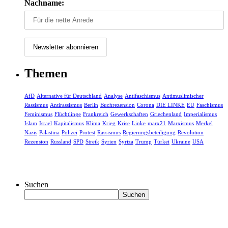
Nachname:
Themen
AfD
Alternative für Deutschland
Analyse
Antifaschismus
Antimuslimischer
Rassismus
Antirassismus
Berlin
Buchrezension
Corona
DIE LINKE
EU
Faschismus
Feminismus
Flüchtlinge
Frankreich
Gewerkschaften
Griechenland
Imperialismus
Islam
Israel
Kapitalismus
Klima
Krieg
Krise
Linke
marx21
Marxismus
Merkel
Nazis
Palästina
Polizei
Protest
Rassismus
Regierungsbeteiligung
Revolution
Rezension
Russland
SPD
Streik
Syrien
Syriza
Trump
Türkei
Ukraine
USA
Suchen
Suchen