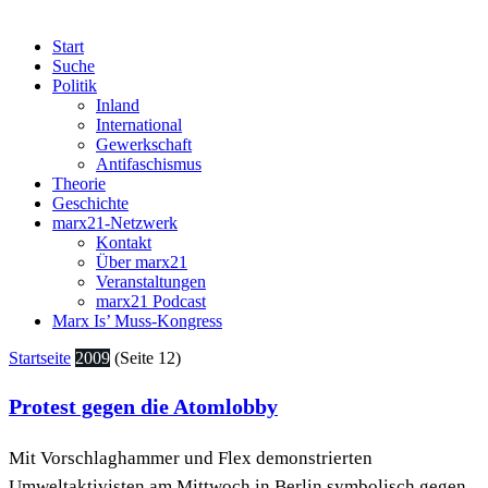
Start
Suche
Politik
Inland
International
Gewerkschaft
Antifaschismus
Theorie
Geschichte
marx21-Netzwerk
Kontakt
Über marx21
Veranstaltungen
marx21 Podcast
Marx Is’ Muss-Kongress
Startseite
2009
(Seite 12)
Protest gegen die Atomlobby
Mit Vorschlaghammer und Flex demonstrierten
Umweltaktivisten am Mittwoch in Berlin symbolisch gegen