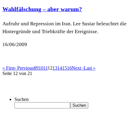
Wahlfälschung – aber warum?
Aufruhr und Repression im Iran. Lee Sustar beleuchtet die
Hintergründe und Triebkräfte der Ereignisse.
16/06/2009
« First
‹ Previous
8
9
10
11
12
13
14
15
16
Next ›
Last »
Seite 12 von 21
Suchen
Suchen