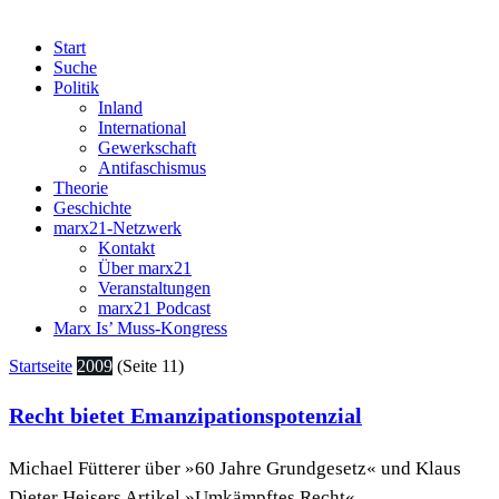
Start
Suche
Politik
Inland
International
Gewerkschaft
Antifaschismus
Theorie
Geschichte
marx21-Netzwerk
Kontakt
Über marx21
Veranstaltungen
marx21 Podcast
Marx Is’ Muss-Kongress
Startseite
2009
(Seite 11)
Recht bietet Emanzipationspotenzial
Michael Fütterer über »60 Jahre Grundgesetz« und Klaus
Dieter Heisers Artikel »Umkämpftes Recht«