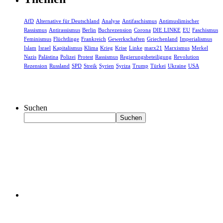
AfD
Alternative für Deutschland
Analyse
Antifaschismus
Antimuslimischer
Rassismus
Antirassismus
Berlin
Buchrezension
Corona
DIE LINKE
EU
Faschismus
Feminismus
Flüchtlinge
Frankreich
Gewerkschaften
Griechenland
Imperialismus
Islam
Israel
Kapitalismus
Klima
Krieg
Krise
Linke
marx21
Marxismus
Merkel
Nazis
Palästina
Polizei
Protest
Rassismus
Regierungsbeteiligung
Revolution
Rezension
Russland
SPD
Streik
Syrien
Syriza
Trump
Türkei
Ukraine
USA
Suchen
Suchen