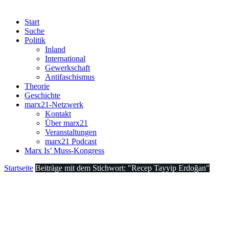
Start
Suche
Politik
Inland
International
Gewerkschaft
Antifaschismus
Theorie
Geschichte
marx21-Netzwerk
Kontakt
Über marx21
Veranstaltungen
marx21 Podcast
Marx Is’ Muss-Kongress
Startseite
Beiträge mit dem Stichwort: "Recep Tayyip Erdoğan"