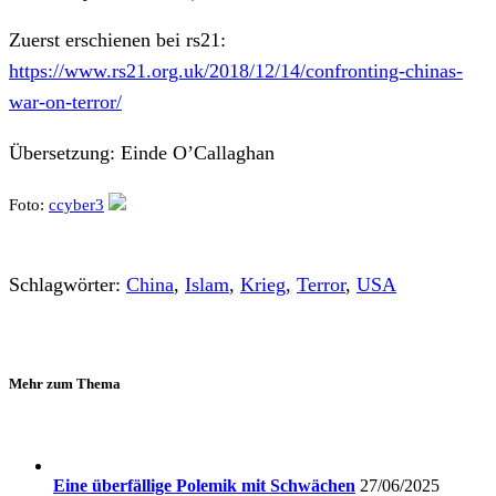
Zuerst erschienen bei rs21:
https://www.rs21.org.uk/2018/12/14/confronting-chinas-
war-on-terror/
Übersetzung: Einde O’Callaghan
Foto:
ccyber3
Schlagwörter:
China
,
Islam
,
Krieg
,
Terror
,
USA
Mehr zum Thema
Eine überfällige Polemik mit Schwächen
27/06/2025