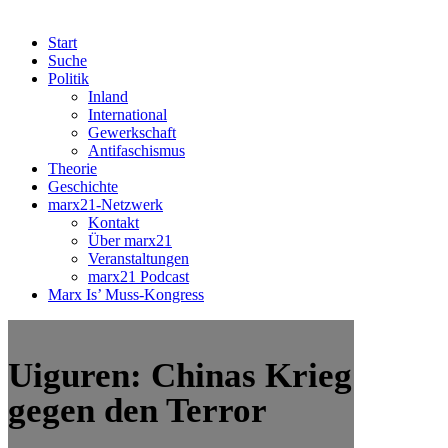
Start
Suche
Politik
Inland
International
Gewerkschaft
Antifaschismus
Theorie
Geschichte
marx21-Netzwerk
Kontakt
Über marx21
Veranstaltungen
marx21 Podcast
Marx Is’ Muss-Kongress
Uiguren: Chinas Krieg
gegen den Terror