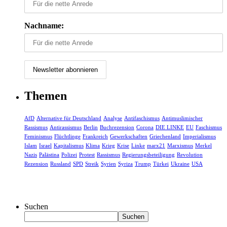
Nachname:
Themen
AfD
Alternative für Deutschland
Analyse
Antifaschismus
Antimuslimischer
Rassismus
Antirassismus
Berlin
Buchrezension
Corona
DIE LINKE
EU
Faschismus
Feminismus
Flüchtlinge
Frankreich
Gewerkschaften
Griechenland
Imperialismus
Islam
Israel
Kapitalismus
Klima
Krieg
Krise
Linke
marx21
Marxismus
Merkel
Nazis
Palästina
Polizei
Protest
Rassismus
Regierungsbeteiligung
Revolution
Rezension
Russland
SPD
Streik
Syrien
Syriza
Trump
Türkei
Ukraine
USA
Suchen
Suchen