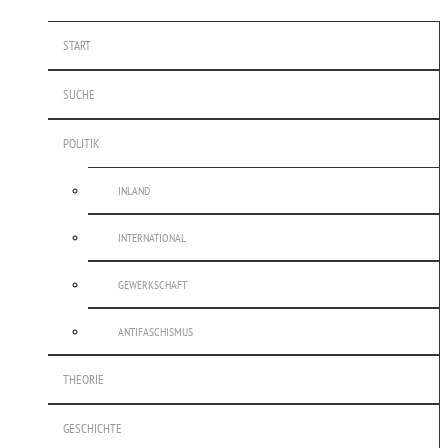
START
SUCHE
POLITIK
INLAND
INTERNATIONAL
GEWERKSCHAFT
ANTIFASCHISMUS
THEORIE
GESCHICHTE