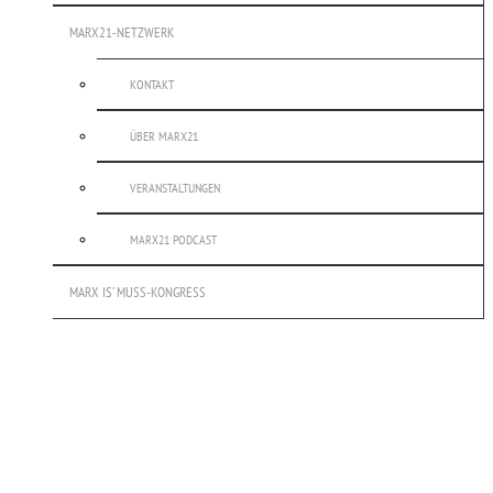
MARX21-NETZWERK
KONTAKT
ÜBER MARX21
VERANSTALTUNGEN
MARX21 PODCAST
MARX IS’ MUSS-KONGRESS