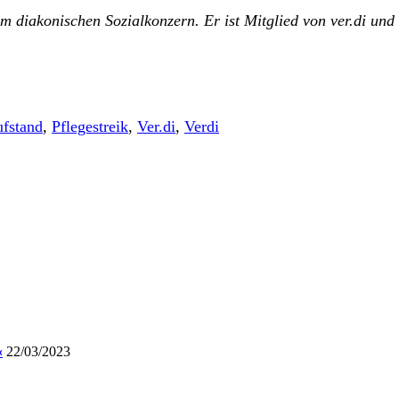
em diakonischen Sozialkonzern. Er ist Mitglied von ver.di un
ufstand
,
Pflegestreik
,
Ver.di
,
Verdi
«
22/03/2023