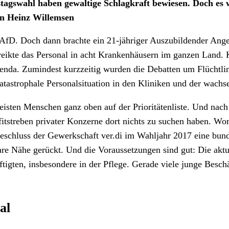
stagswahl haben gewaltige Schlagkraft bewiesen. Doch es
on Heinz Willemsen
AfD. Doch dann brachte ein 21-jähriger Auszubildender Ang
treikte das Personal in acht Krankenhäusern im ganzen Land.
genda. Zumindest kurzzeitig wurden die Debatten um Flüchtlin
 katastrophale Personalsituation in den Kliniken und der wach
eisten Menschen ganz oben auf der Prioritätenliste. Und nach 
streben privater Konzerne dort nichts zu suchen haben. Wora
Beschluss der Gewerkschaft ver.di im Wahljahr 2017 eine bu
bare Nähe gerückt. Und die Voraussetzungen sind gut: Die akt
igten, insbesondere in der Pflege. Gerade viele junge Beschäft
al