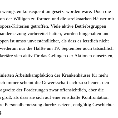
nn wenigsten konsequent umgesetzt worden wäre. Doch die
on der Willigen zu formen und die streikstarken Häuser mit
porz-Kriterien getroffen. Viele aktive Betriebsgruppen
inandersetzung vorbereitet hatten, wurden hingehalten und
en ist umso unverständlicher, als dass es letztlich nicht
ederum nur die Hälfte am 19. September auch tatsächlich
kretäre sich aktiv für das Gelingen der Aktionen einsetzten,
rdinierten Arbeitskampfaktion der Krankenhäuser für mehr
och immer scheint die Gewerkschaft sich zu scheuen, den
ragweite der Forderungen zwar offensichtlich, aber die
oß, als dass sie sich auf eine ernsthafte Konfrontation
ine Personalbemessung durchzusetzen, endgültig Geschichte.
g.