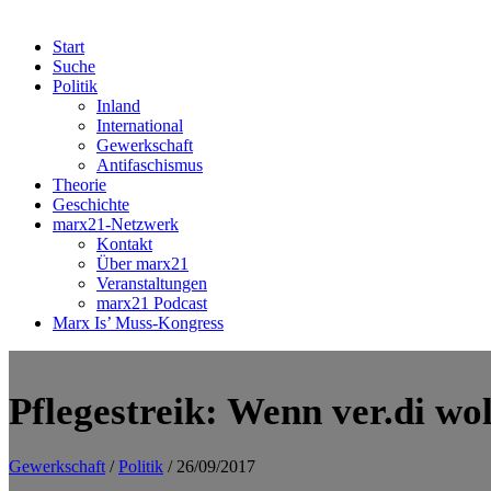
Start
Suche
Politik
Inland
International
Gewerkschaft
Antifaschismus
Theorie
Geschichte
marx21-Netzwerk
Kontakt
Über marx21
Veranstaltungen
marx21 Podcast
Marx Is’ Muss-Kongress
Pflegestreik: Wenn ver.di wo
Gewerkschaft
/
Politik
/ 26/09/2017