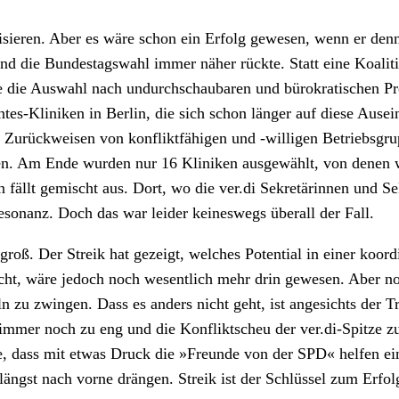
isieren. Aber es wäre schon ein Erfolg gewesen, wenn er de
nd die Bundestagswahl immer näher rückte. Statt eine Koaliti
e die Auswahl nach undurchschaubaren und bürokratischen Pro
ntes-Kliniken in Berlin, die sich schon länger auf diese Ause
 Zurückweisen von konfliktfähigen und -willigen Betriebsgrupp
 Am Ende wurden nur 16 Kliniken ausgewählt, von denen wi
 fällt gemischt aus. Dort, wo die ver.di Sekretärinnen und Se
esonanz. Doch das war leider keineswegs überall der Fall.
groß. Der Streik hat gezeigt, welches Potential in einer koo
cht, wäre jedoch noch wesentlich mehr drin gewesen. Aber n
n zu zwingen. Dass es anders nicht geht, ist angesichts der T
r noch zu eng und die Konfliktscheu der ver.di-Spitze zu gr
ve, dass mit etwas Druck die »Freunde von der SPD« helfen e
 längst nach vorne drängen. Streik ist der Schlüssel zum Erfol