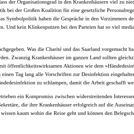
dass der Organisationsgrad in den Krankenhäusern viel zu nied
ik bei der Großen Koalition für eine gesetzliche Personalre
was Symbolpolitik haben die Gespräche in den Vorzimmern de
en. Und kein Klinkenputzen bei den Parteien hat so viel medi
 nachgegeben. Was die Charité und das Saarland vorgemacht ha
rden. Zwanzig Krankenhäuser im ganzen Land sollten gleichze
mit öffentlichkeitswirksamen Aktionen wie dem »Händedesinf
 einen Tag lang alle Vorschriften zur Desinfektion eingehalte
Händedesinfektion zu schlampen, damit die Arbeit geschafft w
trieben ein Kompromiss zwischen widerstreitenden Interessen
ekretäre, die ihre Krankenhäuser erfolgreich auf die Auseina
t, wissen kaum wohin die Reise geht und können den Belegsch