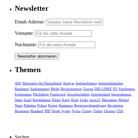
Newsletter
Email-Adresse:
Vorname:
Nachname:
Themen
AfD
Alternative für Deutschland
Analyse
Antifaschismus
Antimuslimischer
Rassismus
Antirassismus
Berlin
Buchrezension
Corona
DIE LINKE
EU
Faschismus
Feminismus
Flüchtlinge
Frankreich
Gewerkschaften
Griechenland
Imperialismus
Islam
Israel
Kapitalismus
Klima
Krieg
Krise
Linke
marx21
Marxismus
Merkel
Nazis
Palästina
Polizei
Protest
Rassismus
Regierungsbeteiligung
Revolution
Rezension
Russland
SPD
Streik
Syrien
Syriza
Trump
Türkei
Ukraine
USA
Suchen