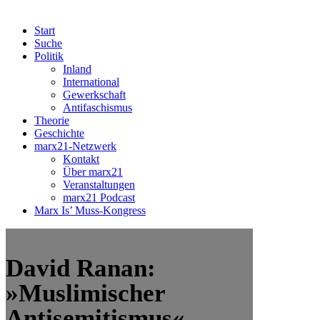
Start
Suche
Politik
Inland
International
Gewerkschaft
Antifaschismus
Theorie
Geschichte
marx21-Netzwerk
Kontakt
Über marx21
Veranstaltungen
marx21 Podcast
Marx Is’ Muss-Kongress
David Ranan:
»Muslimischer
Antisemitismus« –