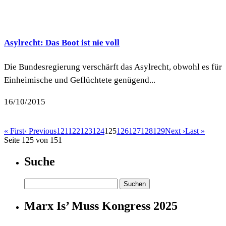
Asylrecht: Das Boot ist nie voll
Die Bundesregierung verschärft das Asylrecht, obwohl es für
Einheimische und Geflüchtete genügend...
16/10/2015
« First
‹ Previous
121
122
123
124
125
126
127
128
129
Next ›
Last »
Seite 125 von 151
Suche
Suchen
nach:
Marx Is’ Muss Kongress 2025