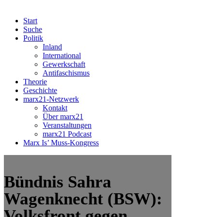
Start
Suche
Politik
Inland
International
Gewerkschaft
Antifaschismus
Theorie
Geschichte
marx21-Netzwerk
Kontakt
Über marx21
Veranstaltungen
marx21 Podcast
Marx Is’ Muss-Kongress
Bündnis Sahra
Wagenknecht (BSW):
Volksfront gegen