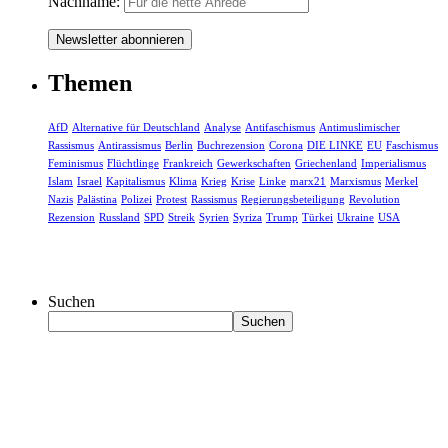
Nachname:
Themen
AfD
Alternative für Deutschland
Analyse
Antifaschismus
Antimuslimischer
Rassismus
Antirassismus
Berlin
Buchrezension
Corona
DIE LINKE
EU
Faschismus
Feminismus
Flüchtlinge
Frankreich
Gewerkschaften
Griechenland
Imperialismus
Islam
Israel
Kapitalismus
Klima
Krieg
Krise
Linke
marx21
Marxismus
Merkel
Nazis
Palästina
Polizei
Protest
Rassismus
Regierungsbeteiligung
Revolution
Rezension
Russland
SPD
Streik
Syrien
Syriza
Trump
Türkei
Ukraine
USA
Suchen
Suchen