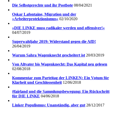
Die Selbstgerechte und ihr Postbote
08/04/2021
Oskar Lafontaine, Migration und der
»Arbeiterprotektionismus«
02/10/2020
»DIE LINKE muss radikaler werden und offensiver!«
04/07/2019
Superwahljahr 2019: Widerstand gegen die AfD!
26/04/2019
Warum Sahra Wagenknecht gescheitert ist
20/03/2019
Von Altvater bis Wagenknecht: Das Kapital neu gelesen
02/08/2018
Kommentar zum Parteitag der LINKEN: Ein Votum für
Klarheit und Geschlossenheit
12/06/2018
#fairland und die Sammlungsbewegung: Ein Rückschritt
für DIE LINKE
04/06/2018
Linker Populismus: Unanständig, aber gut
28/12/2017