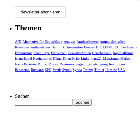
Themen
AfD
Alternative für Deutschland
Analyse
Antifaschismus
Antimuslimischer
Rassismus
Antirassismus
Berlin
Buchrezension
Corona
DIE LINKE
EU
Faschismus
Feminismus
Flüchtlinge
Frankreich
Gewerkschaften
Griechenland
Imperialismus
Islam
Israel
Kapitalismus
Klima
Krieg
Krise
Linke
marx21
Marxismus
Merkel
Nazis
Palästina
Polizei
Protest
Rassismus
Regierungsbeteiligung
Revolution
Rezension
Russland
SPD
Streik
Syrien
Syriza
Trump
Türkei
Ukraine
USA
Suchen
Suchen