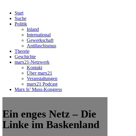
Start
Suche
Politik
Inland
International
Gewerkschaft
Antifaschismus
Theorie
Geschichte
marx21-Netzwerk
Kontakt
Über marx21
Veranstaltungen
marx21 Podcast
Marx Is’ Muss-Kongress
Ein enges Netz – Die
Linke im Baskenland