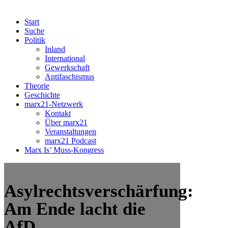
Start
Suche
Politik
Inland
International
Gewerkschaft
Antifaschismus
Theorie
Geschichte
marx21-Netzwerk
Kontakt
Über marx21
Veranstaltungen
marx21 Podcast
Marx Is’ Muss-Kongress
Asylrechtsverschärfung:
Am Ende lacht die
AfD