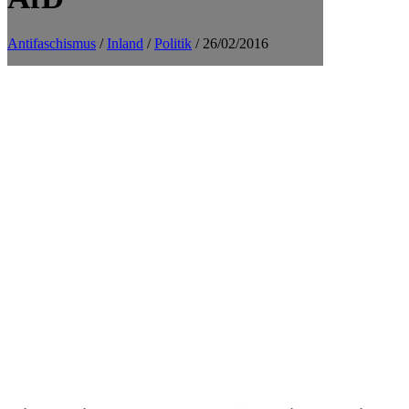
Antifaschismus
/
Inland
/
Politik
/ 26/02/2016