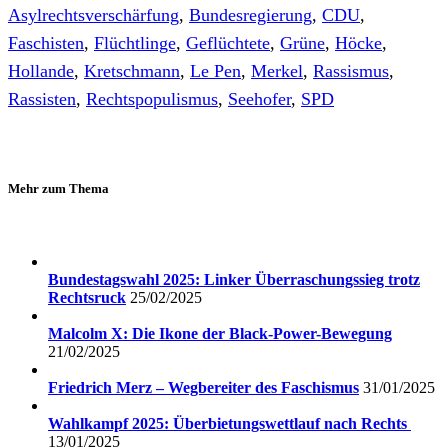
Asylrechtsverschärfung
,
Bundesregierung
,
CDU
,
Faschisten
,
Flüchtlinge
,
Geflüchtete
,
Grüne
,
Höcke
,
Hollande
,
Kretschmann
,
Le Pen
,
Merkel
,
Rassismus
,
Rassisten
,
Rechtspopulismus
,
Seehofer
,
SPD
Mehr zum Thema
Bundestagswahl 2025: Linker Überraschungssieg trotz
Rechtsruck
25/02/2025
Malcolm X: Die Ikone der Black-Power-Bewegung
21/02/2025
Friedrich Merz – Wegbereiter des Faschismus
31/01/2025
Wahlkampf 2025: Überbietungswettlauf nach Rechts
13/01/2025