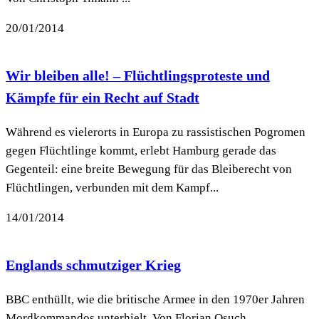
20/01/2014
Wir bleiben alle! – Flüchtlingsproteste und
Kämpfe für ein Recht auf Stadt
Wäh­rend es vie­ler­orts in Europa zu ras­sis­ti­schen Pogro­men
gegen Flücht­linge kommt, erlebt Ham­burg gerade das
Gegen­teil: eine breite Bewe­gung für das Blei­be­recht von
Flücht­lin­gen, ver­bun­den mit dem Kampf...
14/01/2014
Englands schmutziger Krieg
BBC enthüllt, wie die britische Armee in den 1970er Jahren
Mordkommandos unterhielt. Von Florian Osuch ...