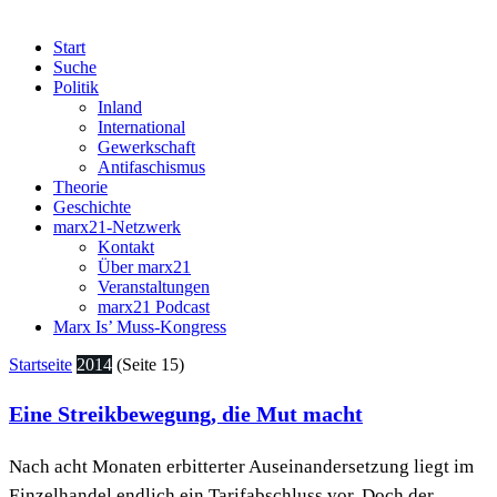
Start
Suche
Politik
Inland
International
Gewerkschaft
Antifaschismus
Theorie
Geschichte
marx21-Netzwerk
Kontakt
Über marx21
Veranstaltungen
marx21 Podcast
Marx Is’ Muss-Kongress
Startseite
2014
(Seite 15)
Eine Streikbewegung, die Mut macht
Nach acht Monaten erbitterter Auseinandersetzung liegt im
Einzelhandel endlich ein Tarifabschluss vor. Doch der