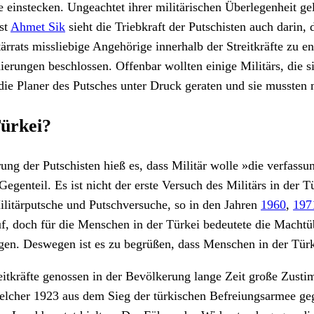
instecken. Ungeachtet ihrer militärischen Überlegenheit gel
st
Ahmet Sik
sieht die Triebkraft der Putschisten auch dar
ärrats missliebige Angehörige innerhalb der Streitkräfte zu en
rungen beschlossen. Offenbar wollten einige Militärs, die si
e Planer des Putsches unter Druck geraten und sie mussten m
Türkei?
ärung der Putschisten hieß es, dass Militär wolle »die verf
s Gegenteil. Es ist nicht der erste Versuch des Militärs in d
ilitärputsche und Putschversuche, so in den Jahren
1960
,
197
uf, doch für die Menschen in der Türkei bedeutete die Mach
gen. Deswegen ist es zu begrüßen, dass Menschen in der Türke
Streitkräfte genossen in der Bevölkerung lange Zeit große Zu
welcher 1923 aus dem Sieg der türkischen Befreiungsarmee geg