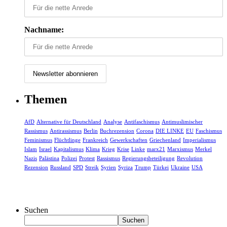
Nachname:
Themen
AfD
Alternative für Deutschland
Analyse
Antifaschismus
Antimuslimischer
Rassismus
Antirassismus
Berlin
Buchrezension
Corona
DIE LINKE
EU
Faschismus
Feminismus
Flüchtlinge
Frankreich
Gewerkschaften
Griechenland
Imperialismus
Islam
Israel
Kapitalismus
Klima
Krieg
Krise
Linke
marx21
Marxismus
Merkel
Nazis
Palästina
Polizei
Protest
Rassismus
Regierungsbeteiligung
Revolution
Rezension
Russland
SPD
Streik
Syrien
Syriza
Trump
Türkei
Ukraine
USA
Suchen
Suchen