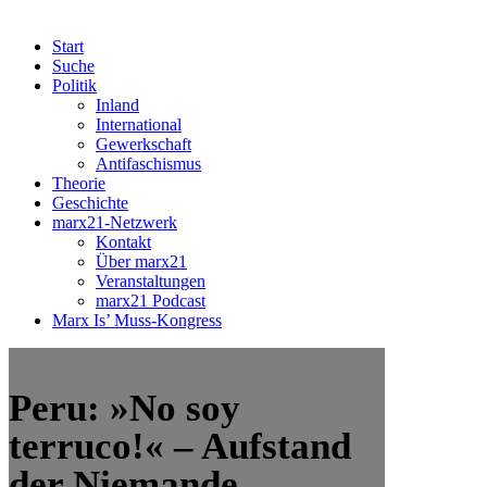
Start
Suche
Politik
Inland
International
Gewerkschaft
Antifaschismus
Theorie
Geschichte
marx21-Netzwerk
Kontakt
Über marx21
Veranstaltungen
marx21 Podcast
Marx Is’ Muss-Kongress
Peru: »No soy
terruco!« – Aufstand
der Niemande