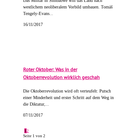
Das Militär in Simbabwe will das Land nach
westlichem neoliberalem Vorbild umbauen. Tomáš
Tengely-Evans...
16/11/2017
Roter Oktober: Was in der
Oktoberrevolution wirklich geschah
Die Oktoberrevolution wird oft verteufelt: Putsch
einer Minderheit und erster Schritt auf dem Weg in
die Diktatur,...
07/11/2017
1
2
Seite 1 von 2