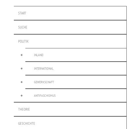
START
SUCHE
POLITIK
INLAND
INTERNATIONAL
GEWERKSCHAFT
ANTIFASCHISMUS
THEORIE
GESCHICHTE