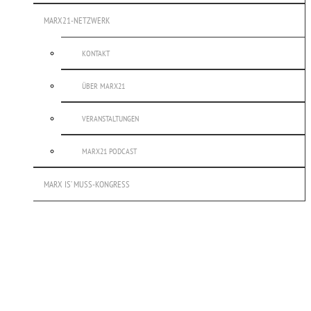
MARX21-NETZWERK
KONTAKT
ÜBER MARX21
VERANSTALTUNGEN
MARX21 PODCAST
MARX IS’ MUSS-KONGRESS