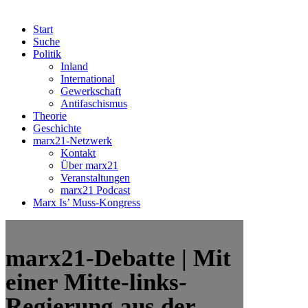
Start
Suche
Politik
Inland
International
Gewerkschaft
Antifaschismus
Theorie
Geschichte
marx21-Netzwerk
Kontakt
Über marx21
Veranstaltungen
marx21 Podcast
Marx Is’ Muss-Kongress
marx21-Debatte | Mit
einer Mitte-links-
Regierung aus der