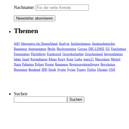
Nachname:
Themen
AfD
Alternative für Deutschland
Analyse
Antifaschismus
Antimuslimischer
Rassismus
Antirassismus
Berlin
Buchrezension
Corona
DIE LINKE
EU
Faschismus
Feminismus
Flüchtlinge
Frankreich
Gewerkschaften
Griechenland
Imperialismus
Islam
Israel
Kapitalismus
Klima
Krieg
Krise
Linke
marx21
Marxismus
Merkel
Nazis
Palästina
Polizei
Protest
Rassismus
Regierungsbeteiligung
Revolution
Rezension
Russland
SPD
Streik
Syrien
Syriza
Trump
Türkei
Ukraine
USA
Suchen
Suchen