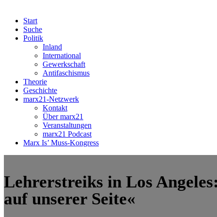
Start
Suche
Politik
Inland
International
Gewerkschaft
Antifaschismus
Theorie
Geschichte
marx21-Netzwerk
Kontakt
Über marx21
Veranstaltungen
marx21 Podcast
Marx Is’ Muss-Kongress
Lehrerstreiks in Los Angeles
auf unserer Seite«