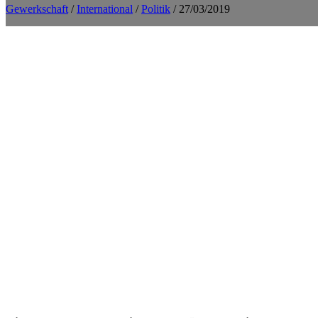
Gewerkschaft
/
International
/
Politik
/ 27/03/2019