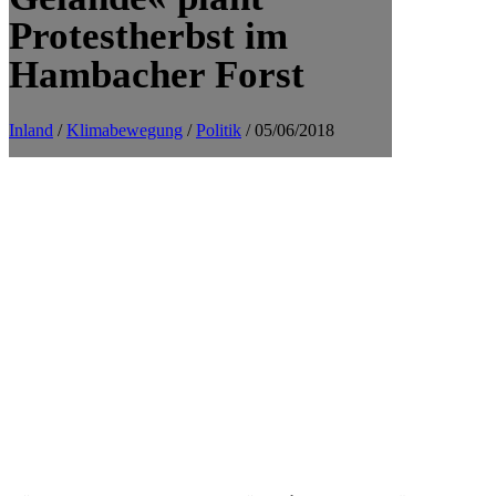
Protestherbst im
Hambacher Forst
Inland
/
Klimabewegung
/
Politik
/ 05/06/2018