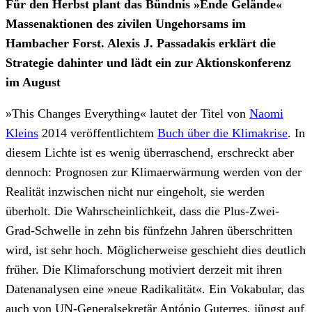
Für den Herbst plant das Bündnis »Ende Gelände«
Massenaktionen des zivilen Ungehorsams im
Hambacher Forst. Alexis J. Passadakis erklärt die
Strategie dahinter und lädt ein zur Aktionskonferenz
im August
»This Changes Everything« lautet der Titel von
Naomi
Kleins
2014 veröffentlichtem
Buch über die Klimakrise
. In
diesem Lichte ist es wenig überraschend, erschreckt aber
dennoch: Prognosen zur Klimaerwärmung werden von der
Realität inzwischen nicht nur eingeholt, sie werden
überholt. Die Wahrscheinlichkeit, dass die Plus-Zwei-
Grad-Schwelle in zehn bis fünfzehn Jahren überschritten
wird, ist sehr hoch. Möglicherweise geschieht dies deutlich
früher. Die Klimaforschung motiviert derzeit mit ihren
Datenanalysen eine »neue Radikalität«. Ein Vokabular, das
auch von UN-Generalsekretär António Guterres, jüngst auf