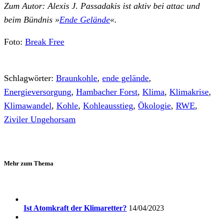
Zum Autor: Alexis J. Passadakis ist aktiv bei attac und
beim Bündnis »
Ende Gelände
«.
Foto:
Break Free
Schlagwörter:
Braunkohle
,
ende gelände
,
Energieversorgung
,
Hambacher Forst
,
Klima
,
Klimakrise
,
Klimawandel
,
Kohle
,
Kohleausstieg
,
Ökologie
,
RWE
,
Ziviler Ungehorsam
Mehr zum Thema
Ist Atomkraft der Klimaretter?
14/04/2023