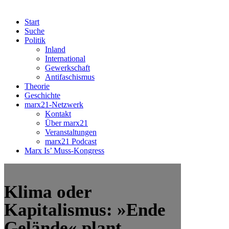
Start
Suche
Politik
Inland
International
Gewerkschaft
Antifaschismus
Theorie
Geschichte
marx21-Netzwerk
Kontakt
Über marx21
Veranstaltungen
marx21 Podcast
Marx Is’ Muss-Kongress
Klima oder
Kapitalismus: »Ende
Gelände« plant