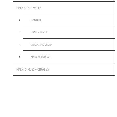
MARX21-NETZWERK
KONTAKT
ÜBER MARX21
VERANSTALTUNGEN
MARX21 PODCAST
MARX IS’ MUSS-KONGRESS