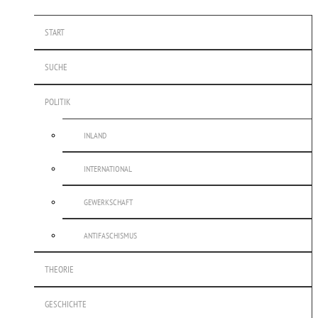
START
SUCHE
POLITIK
INLAND
INTERNATIONAL
GEWERKSCHAFT
ANTIFASCHISMUS
THEORIE
GESCHICHTE