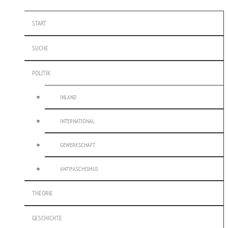
START
SUCHE
POLITIK
INLAND
INTERNATIONAL
GEWERKSCHAFT
ANTIFASCHISMUS
THEORIE
GESCHICHTE