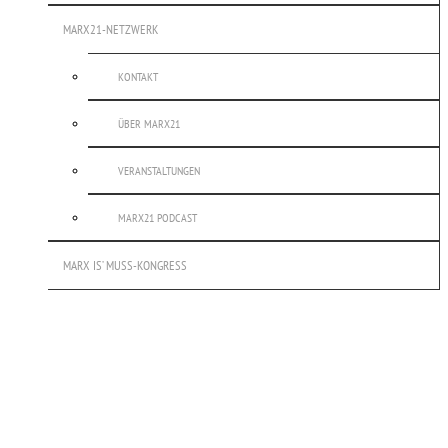
MARX21-NETZWERK
KONTAKT
ÜBER MARX21
VERANSTALTUNGEN
MARX21 PODCAST
MARX IS’ MUSS-KONGRESS