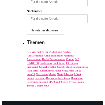
Nachname:
Themen
AfD
Alternative für Deutschland
Analyse
Antifaschismus
Antimuslimischer Rassismus
Antirassismus
Berlin
Buchrezension
Corona
DIE
LINKE
EU
Faschismus
Feminismus
Flüchtlinge
Frankreich
Gewerkschaften
Griechenland
Imperialismus
Islam
Israel
Kapitalismus
Klima
Krieg
Krise
Linke
marx21
Marxismus
Merkel
Nazis
Palästina
Polizei
Protest
Rassismus
Regierungsbeteiligung
Revolution
Rezension
Russland
SPD
Streik
Syrien
Syriza
Trump
Türkei
Ukraine
USA