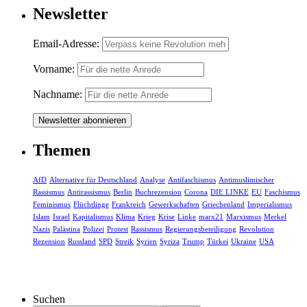
Newsletter
Email-Adresse:
Vorname:
Nachname:
Themen
AfD
Alternative für Deutschland
Analyse
Antifaschismus
Antimuslimischer
Rassismus
Antirassismus
Berlin
Buchrezension
Corona
DIE LINKE
EU
Faschismus
Feminismus
Flüchtlinge
Frankreich
Gewerkschaften
Griechenland
Imperialismus
Islam
Israel
Kapitalismus
Klima
Krieg
Krise
Linke
marx21
Marxismus
Merkel
Nazis
Palästina
Polizei
Protest
Rassismus
Regierungsbeteiligung
Revolution
Rezension
Russland
SPD
Streik
Syrien
Syriza
Trump
Türkei
Ukraine
USA
Suchen