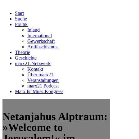
Start
Suche
Politik
Inland
International
Gewerkschaft
Antifaschismus
Theorie
Geschichte
marx21-Netzwerk
Kontakt
Über marx21
Veranstaltungen
marx21 Podcast
Marx Is’ Muss-Kongress
Netanjahus Alptraum:
»Welcome to
Jerusalem!« im