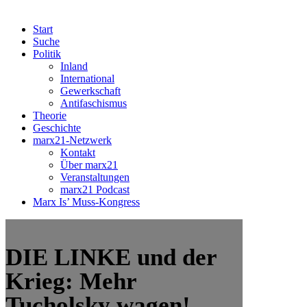
Start
Suche
Politik
Inland
International
Gewerkschaft
Antifaschismus
Theorie
Geschichte
marx21-Netzwerk
Kontakt
Über marx21
Veranstaltungen
marx21 Podcast
Marx Is’ Muss-Kongress
DIE LINKE und der
Krieg: Mehr
Tucholsky wagen!