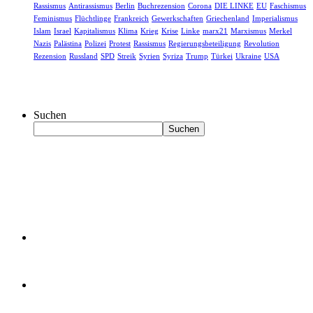
Rassismus
Antirassismus
Berlin
Buchrezension
Corona
DIE LINKE
EU
Faschismus
Feminismus
Flüchtlinge
Frankreich
Gewerkschaften
Griechenland
Imperialismus
Islam
Israel
Kapitalismus
Klima
Krieg
Krise
Linke
marx21
Marxismus
Merkel
Nazis
Palästina
Polizei
Protest
Rassismus
Regierungsbeteiligung
Revolution
Rezension
Russland
SPD
Streik
Syrien
Syriza
Trump
Türkei
Ukraine
USA
Suchen
Suchen