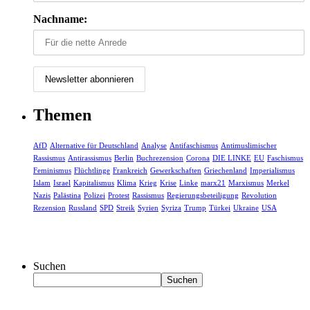
Nachname:
Themen
AfD
Alternative für Deutschland
Analyse
Antifaschismus
Antimuslimischer
Rassismus
Antirassismus
Berlin
Buchrezension
Corona
DIE LINKE
EU
Faschismus
Feminismus
Flüchtlinge
Frankreich
Gewerkschaften
Griechenland
Imperialismus
Islam
Israel
Kapitalismus
Klima
Krieg
Krise
Linke
marx21
Marxismus
Merkel
Nazis
Palästina
Polizei
Protest
Rassismus
Regierungsbeteiligung
Revolution
Rezension
Russland
SPD
Streik
Syrien
Syriza
Trump
Türkei
Ukraine
USA
Suchen
Suchen