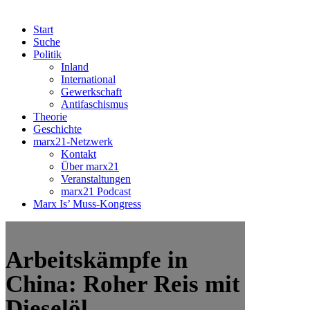
Start
Suche
Politik
Inland
International
Gewerkschaft
Antifaschismus
Theorie
Geschichte
marx21-Netzwerk
Kontakt
Über marx21
Veranstaltungen
marx21 Podcast
Marx Is’ Muss-Kongress
Arbeitskämpfe in
China: Roher Reis mit
Dieselöl